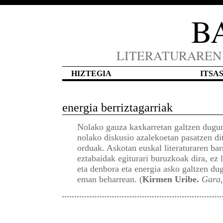
B
LITERATURAREN
HIZTEGIA
ITSA
energia berriztagarriak
Nolako gauza kaxkarretan galtzen dugu
nolako diskusio azalekoetan pasatzen di
orduak. Askotan euskal literaturaren ba
eztabaidak egiturari buruzkoak dira, ez l
eta denbora eta energia asko galtzen dug
eman beharrean. (
Kirmen Uribe.
Gara