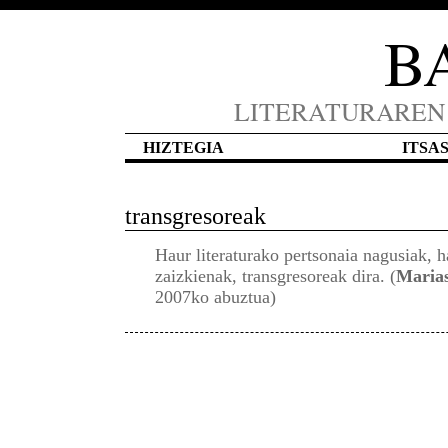
B
LITERATURAREN
HIZTEGIA
ITSA
transgresoreak
Haur literaturako pertsonaia nagusiak, h
zaizkienak, transgresoreak dira. (
Maria
2007ko abuztua)