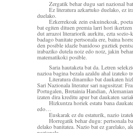
Zergatik behar dugu sari nazional ba
Ez literatura azkartuko duelako, ez i
duelako.
Ezkerrekoak zein eskuinekoak, poetak
bat egiten dituen premia larri hori ikertzen 
dut arrazoi literariorik aurkitu, ezta sozio-k
badago banitate pertsonala ere, baina horr
den posible idazle banidoso guztiek pents
irabaziko dutela noiz edo noiz, jakin beha
matematikoki posible.
Saria hautaketa bat da. Letren selek
nazioa bagina bezala azaldu ahal izateko tr
Literatura dinamiko bat daukaten hi
Sari Nazionala literatur sari nagusitzat: Fra
Portugalen, Bretainia Handian, Alemania
izaten dira kreditu apur bat daukaten saria
Hizkuntza horiek estatu bana daukate
edo…
Euskarak ez du estaturik, nazio izate
Horregatik behar dugu: pertsonala ba
delako banitatea. Nazio bat ez garelako, al
nazionala.