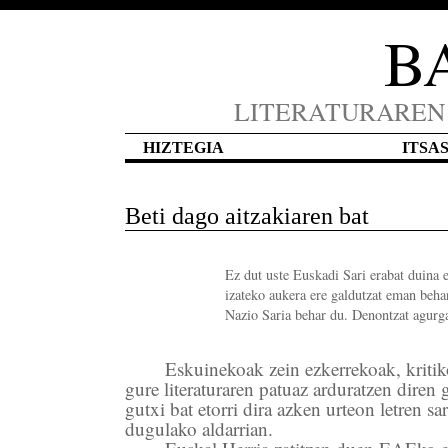
B
LITERATURAREN
HIZTEGIA
ITSA
Beti dago aitzakiaren bat
Ez dut uste Euskadi Sari erabat duina e
izateko aukera ere galdutzat eman beha
Nazio Saria behar du. Denontzat agurga
Eskuinekoak zein ezkerrekoak, kritik
gure literaturaren patuaz arduratzen diren 
gutxi bat etorri dira azken urteon letren sa
dugulako aldarrian.