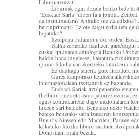
Liburuarentzat…
Liburuak egin dezala betiko bide triste
“Euskadi Saria” dioen faja ipinita. Zenbat 
da institutuetara? Ahituko ote da edizioa?
berrinprimatu? Ez ote zaigu erdia (eta ge
higatuko?
Itzulpena ordaindua du, ordea, Euska
Baina zertarako itzultzen gara/dugu, 
euskal ipuinaren antologia Renoko Unibert
baldin bada ingelesez, literatura zirkuituet
ipuina fakultatean ikertzeko bitxikeria ba
Ez daukagu sarerik gure literatura m
Gurea kanporako itzultzea alferrikako
internazionalean txertaturik ez bagaude.
Euskadi Sariak itzulpenerako ematen
(helburu onez eta asmo jatorrez ezarria, e
egin) kontrakarrean dago nazionalaren ko
lukeen sari batekin. Benetako nazio bateko
bateko benetako saria izatearen kontzeptua
Buenos Airesen edo Madrilen, Parisen ed
kokatuko lituzke liburu sarituen itzulpena
Donostian, orain bezala.