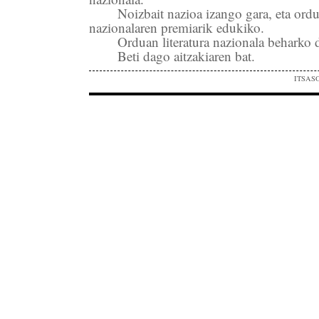
Noizbait nazioa izango gara, eta ord
nazionalaren premiarik edukiko.
Orduan literatura nazionala beharko 
Beti dago aitzakiaren bat.
ITSAS