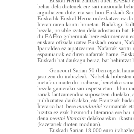
Euskal Herria zatitzen duen EAEko e
behar dela diotenek ere sari nazionala beh
argudiatzen dute, eta sari hori Euskadi Sari
Euskadik Euskal Herria ordezkatzea ez da 
literaturaren kontu honetan. Badakigu kult
bezala, posible izaten dela adostasun bat. 
du EAEko gobernuak bere eskumenean edu
euskara ofiziala izatea Euskadi osoan, Naf
Iparraldea ez aipatzearren. Nafarrak saritu 
espainiarrak ez diren nafarrak barne. Eusk
Euskadi bat daukagu beraz, bat behintzat b
Goncourt Sarian 50 (berrogeita hama
jasotzen du irabazleak. Nobelak hobesten 
metafora maite du: irabazia, benetako sar
bezala gainerako sari ospetsuetan– liburu
sariak lantzamendua suposatzen duelako, a
publizitatea daukalako, eta Frantziak bada
literario bat, bere
mondanité
xarmantak eta 
bizitza ez ezik bizimodu literarioa ere bai,
dena
reentré litteraire
delakoarekin, ikastur
(kazetariek dioten moduan).
Euskadi Sarian 18.000 euro irabazlea