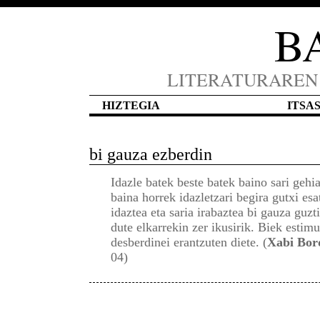
B
LITERATURAREN
HIZTEGIA
ITSA
bi gauza ezberdin
Idazle batek beste batek baino sari gehi
baina horrek idazletzari begira gutxi es
idaztea eta saria irabaztea bi gauza guzt
dute elkarrekin zer ikusirik. Biek estimu
desberdinei erantzuten diete. (
Xabi Bor
04)