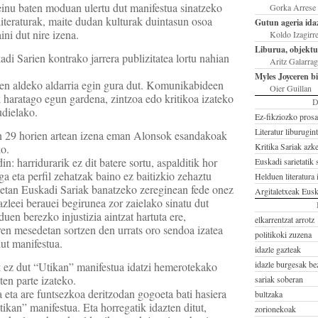
inu baten moduan ulertu dut manifestua sinatzeko
Gorka Arrese
iteraturak, maite dudan kulturak duintasun osoa
Gutun ageria idaz
ni dut nire izena.
Koldo Izagirr
Liburua, objektu 
di Sarien kontrako jarrera publizitatea lortu nahian
Aritz Galarrag
Myles Joyceren 
ren aldeko aldarria egin gura dut. Komunikabideen
Oier Guillan
ik haratago egun gardena, zintzoa edo kritikoa izateko
D
udielako.
Ez-fikziozko prosa
Literatur liburugin
n 29 horien artean izena eman Alonsok esandakoak
Kritika Sariak azk
ko.
in: harridurarik ez dit batere sortu, aspalditik hor
Euskadi sarietatik 
ga eta perfil zehatzak baino ez baitizkio zehaztu
Helduen literatura i
etan Euskadi Sariak banatzeko zereginean fede onez
Argitaletxeak Eusk
azleei berauei begirunea zor zaielako sinatu dut
duen berezko injustizia aintzat hartuta ere,
elkarrentzat arrotz
aren mesedetan sortzen den urrats oro sendoa izatea
politikoki zuzena
ut manifestua.
idazle gazteak
idazle burgesak be
k ez dut “Utikan” manifestua idatzi hemerotekako
aten parte izateko.
sariak soberan
 eta are funtsezkoa deritzodan gogoeta bati hasiera
bultzaka
ikan” manifestua. Eta horregatik idazten ditut,
zorionekoak