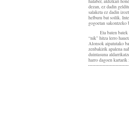
halaber, aldizkari hon
dezan, ez dadin geldit
salaketa ez dadin izoz
helburu bat soilik. In
gogoetan sakontzeko 
Eta baten batek 
“nik” hitza lerro haue
Alonsok aipatutako ba
zenbakirik apalena nah
duintasuna aldarrikatz
harro dagoen kartari