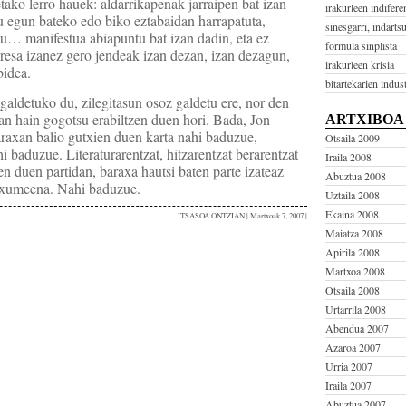
etako lerro hauek: aldarrikapenak jarraipen bat izan
irakurleen indifere
u egun bateko edo biko eztabaidan harrapatuta,
sinesgarri, indarts
tu… manifestua abiapuntu bat izan dadin, eta ez
formula sinplista
teresa izanez gero jendeak izan dezan, izan dezagun,
irakurleen krisia
bidea.
bitartekarien indust
galdetuko du, zilegitasun osoz galdetu ere, nor den
tan hain gogotsu erabiltzen duen hori. Bada, Jon
ARTXIBOA
raxan balio gutxien duen karta nahi baduzue,
Otsaila 2009
i baduzue. Literaturarentzat, hitzarentzat berarentzat
Iraila 2008
en duen partidan, baraxa hautsi baten parte izateaz
Abuztua 2008
k xumeena. Nahi baduzue.
Uztaila 2008
Ekaina 2008
ITSASOA ONTZIAN
| Martxoak 7, 2007 |
Maiatza 2008
Apirila 2008
Martxoa 2008
Otsaila 2008
Urtarrila 2008
Abendua 2007
Azaroa 2007
Urria 2007
Iraila 2007
Abuztua 2007