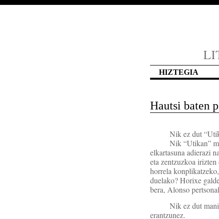
LI
HIZTEGIA
Hautsi baten p
Nik ez dut “Uti
Nik “Utikan” ma
elkartasuna adierazi n
eta zentzuzkoa irizten
horrela konplikatzeko,
duelako? Horixe galde
bera, Alonso pertsonal
Nik ez dut manif
erantzunez.