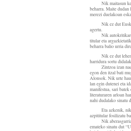
Nik maitasun ke
beharra. Maite dudan l
merezi duelakoan eskai
Nik ez dut Euska
agertu.
Nik autokritika
titular eta argazkietat
beharra balio urria dir
Nik ez dut lehe
harridura sortu didala
Zintzoa izan nad
egon den itzal bati mu
Alonsok. Nik urte hau
lan egin dutenei eta id
manifestua, sari batek 
literaturaren arloan h
nahi dudalako sinatu d
Eta azkenik, ni
azpititular fosilizatu b
Nik aberasgarria
emateko sinatu dut “Ut