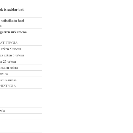
le israeldar bati
e
sofistikatu hori
a
bigarren urkamena
ATUTEGIA
 azken 5 urtean
tza azken 5 urtean
en 25 urtean
sexuen rolera
tzulia
adi Sarietan
HIZTEGIA
zala