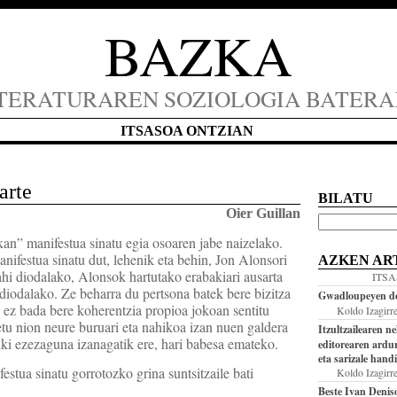
BAZKA
TERATURAREN SOZIOLOGIA BATER
ITSASOA ONTZIAN
arte
BILATU
Oier Guillan
kan” manifestua sinatu egia osoaren jabe naizelako.
nifestua sinatu dut, lehenik eta behin, Jon Alonsori
AZKEN AR
ahi diodalako, Alonsok hartutako erabakiari ausarta
ITS
 diodalako. Ze beharra du pertsona batek bere bizitza
Gwadloupeyen do
 ez bada bere koherentzia propioa jokoan sentitu
Koldo Izagirr
tu nion neure buruari eta nahikoa izan nuen galdera
Itzultzailearen n
ki ezezaguna izanagatik ere, hari babesa emateko.
editorearen ardu
eta sarizale hand
estua sinatu gorrotozko grina suntsitzaile bati
Koldo Izagirr
Beste Ivan Denis