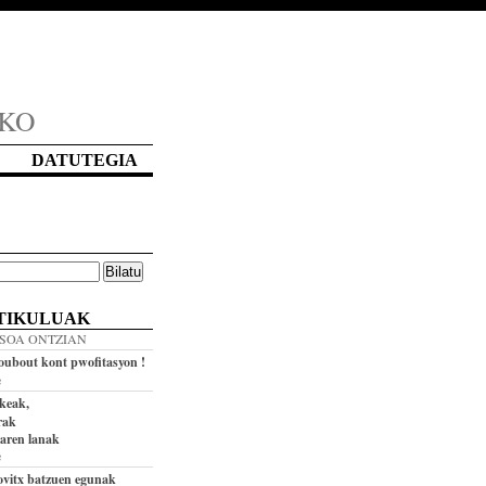
AKO
DATUTEGIA
TIKULUAK
ASOA ONTZIAN
ubout kont pwofitasyon !
e
ekeak,
rak
iaren lanak
e
ovitx batzuen egunak